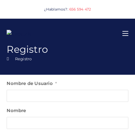
Ir
¿Hablamos?:
656 594 472
al
contenido
Registro
>
Registro
Nombre de Usuario
*
Nombre