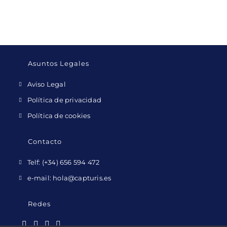
Asuntos Legales
Se
Aviso Legal
abre
Se
Política de privacidad
en
abre
Se
Política de cookies
una
en
abre
nueva
una
en
Contacto
pestaña
nueva
una
Se
pestaña
Telf: (+34) 656 594 472
nueva
abre
Se
pestaña
e-mail: hola@capturis.es
en
abre
una
en
Redes
nueva
una
pestaña